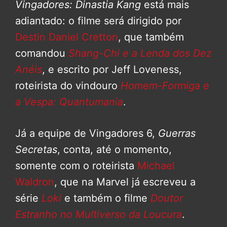
Vingadores: Dinastia Kang
está mais
adiantado: o filme será dirigido por
Destin Daniel Cretton
, que também
comandou
Shang-Chi e a Lenda dos Dez
Anéis
, e escrito por Jeff Loveness,
roteirista do vindouro
Homem-Formiga e
a Vespa: Quantumania
.
Já a equipe de Vingadores 6,
Guerras
Secretas
, conta, até o momento,
somente com o roteirista
Michael
Waldron
, que na Marvel já escreveu a
série
Loki
e também o filme
Doutor
Estranho no Multiverso da Loucura
.