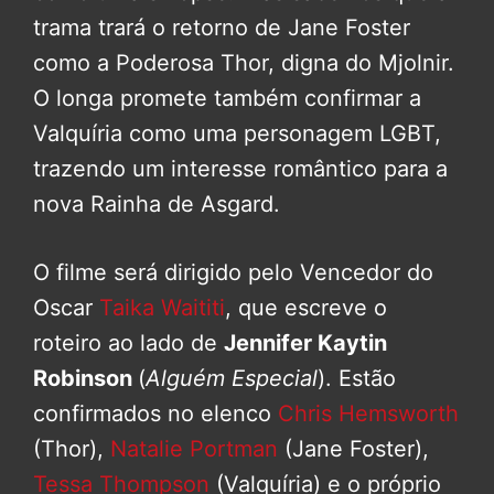
trama trará o retorno de Jane Foster
como a Poderosa Thor, digna do Mjolnir.
O longa promete também confirmar a
Valquíria como uma personagem LGBT,
trazendo um interesse romântico para a
nova Rainha de Asgard.
O filme será dirigido pelo Vencedor do
Oscar
Taika Waititi
, que escreve o
roteiro ao lado de
Jennifer Kaytin
Robinson
(
Alguém Especial
). Estão
confirmados no elenco
Chris Hemsworth
(Thor),
Natalie Portman
(Jane Foster),
Tessa Thompson
(Valquíria) e o próprio