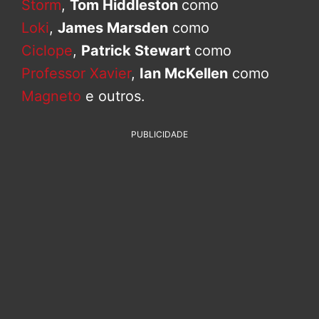
Storm
,
Tom Hiddleston
como
Loki
,
James Marsden
como
Ciclope
,
Patrick Stewart
como
Professor Xavier
,
Ian McKellen
como
Magneto
e outros.
PUBLICIDADE