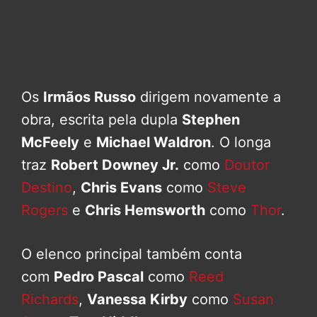
Os
Irmãos Russo
dirigem novamente a
obra, escrita pela dupla
Stephen
McFeely
e
Michael Waldron
. O longa
traz
Robert Downey Jr.
como
Doutor
Destino
,
Chris Evans
como
Steve
Rogers
e
Chris Hemsworth
como
Thor
.
O elenco principal também conta
com
Pedro Pascal
como
Reed
Richards
,
Vanessa Kirby
como
Susan