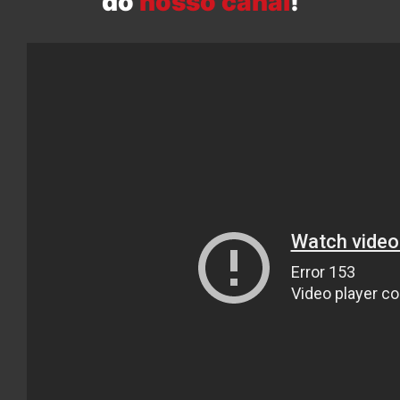
do
nosso canal
!