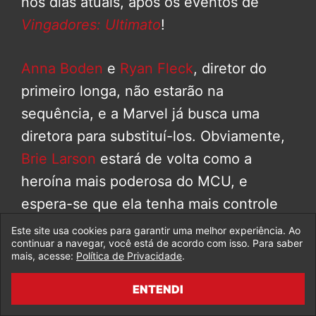
nos dias atuais, após os eventos de
Vingadores: Ultimato
!
Anna Boden
e
Ryan Fleck
, diretor do
primeiro longa, não estarão na
sequência, e a Marvel já busca uma
diretora para substituí-los. Obviamente,
Brie Larson
estará de volta como a
heroína mais poderosa do MCU, e
espera-se que ela tenha mais controle
criativo sobre o projeto, que deve
Este site usa cookies para garantir uma melhor experiência. Ao
continuar a navegar, você está de acordo com isso. Para saber
chegar aos cinemas em 2022!
mais, acesse:
Política de Privacidade
.
ENTENDI
Leia TUDO SOBRE Capitã