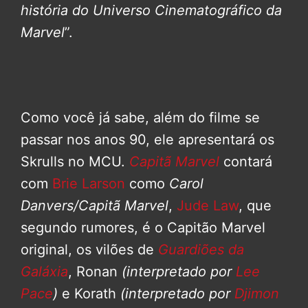
história do Universo Cinematográfico da
Marvel
”.
Como você já sabe, além do filme se
passar nos anos 90, ele apresentará os
Skrulls no MCU.
Capitã Marvel
contará
com
Brie Larson
como
Carol
Danvers/Capitã Marvel
,
Jude Law
, que
segundo rumores, é o Capitão Marvel
original, os vilões de
Guardiões da
Galáxia
, Ronan
(interpretado por
Lee
Pace
)
e Korath
(interpretado por
Djimon