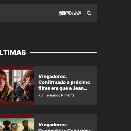
LTIMAS
Vingadores:
Confirmado o próximo
filme em que a Jean
Grey irá aparecer
Por Fernando Pimenta
Vingadores:
Doomsday – Cena pós-