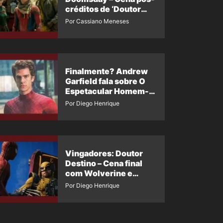
créditos de ‘Doutor
Destino’ é revelada
Por Cassiano Meneses
Finalmente? Andrew
Garfield fala sobre O
Espetacular Homem-
Aranha 3
Por Diego Henrique
Vingadores: Doutor
Destino – Cena final
com Wolverine e
Homem-Aranha de
Por Diego Henrique
Maguire vaza nas
redes