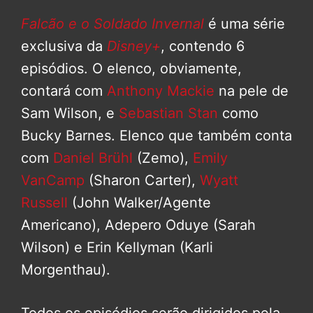
Falcão e o Soldado Invernal
é uma série
exclusiva da
Disney+
, contendo 6
episódios. O elenco, obviamente,
contará com
Anthony Mackie
na pele de
Sam Wilson, e
Sebastian Stan
como
Bucky Barnes. Elenco que também conta
com
Daniel Brühl
(Zemo),
Emily
VanCamp
(Sharon Carter),
Wyatt
Russell
(John Walker/Agente
Americano), Adepero Oduye (Sarah
Wilson) e Erin Kellyman (Karli
Morgenthau).