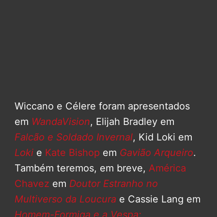
Wiccano e Célere foram apresentados
em
WandaVision
, Elijah Bradley em
Falcão e Soldado Invernal
, Kid Loki em
Loki
e
Kate Bishop
em
Gavião Arqueiro
.
Também teremos, em breve,
América
Chavez
em
Doutor Estranho no
Multiverso da Loucura
e Cassie Lang em
Homem-Formiga e a Vespa: