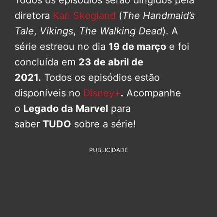
Todos os episódios serão dirigidos pela
diretora
Kari Skogland
(
The Handmaid’s
Tale
,
Vikings
,
The Walking Dead
). A
série estreou no dia
19 de março
e foi
concluída em
23 de abril de
2021.
Todos os episódios estão
disponíveis no
Disney+
.
Acompanhe
o
Legado da Marvel
para
saber
TUDO
sobre a série!
PUBLICIDADE