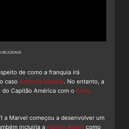
PUBLICIDADE
speito de como a franquia irá
no caso
Anthony Mackie
. No entanto, a
e do Capitão América com o
Chris
1 a Marvel começou a desenvolver um
ambém incluiria a
Hayley Atwell
como