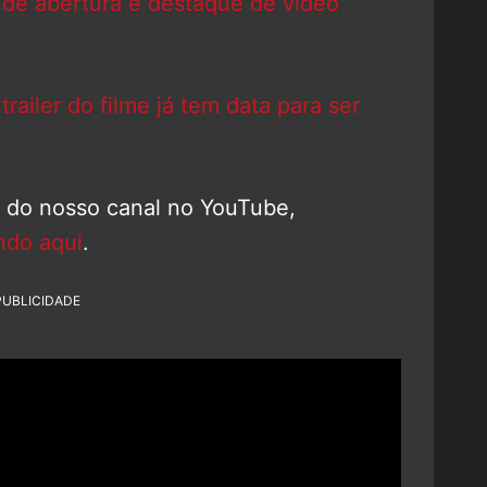
 de abertura é destaque de vídeo
railer do filme já tem data para ser
o do nosso canal no YouTube,
ndo aqui
.
PUBLICIDADE