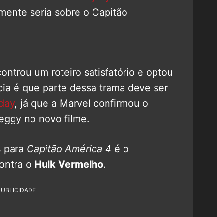
mente seria sobre o Capitão
ntrou um roteiro satisfatório e optou
ícia é que parte dessa trama deve ser
day
, já que a Marvel confirmou o
eggy no novo filme.
s para
Capitão América 4
é o
contra o
Hulk Vermelho
.
PUBLICIDADE