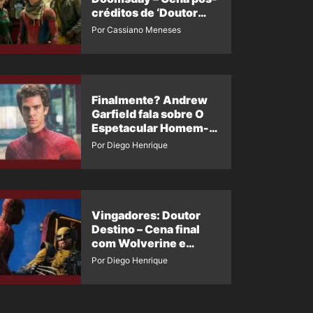
créditos de ‘Doutor
Destino’ é revelada
Por Cassiano Meneses
Finalmente? Andrew
Garfield fala sobre O
Espetacular Homem-
Aranha 3
Por Diego Henrique
Vingadores: Doutor
Destino – Cena final
com Wolverine e
Homem-Aranha de
Por Diego Henrique
Maguire vaza nas
redes