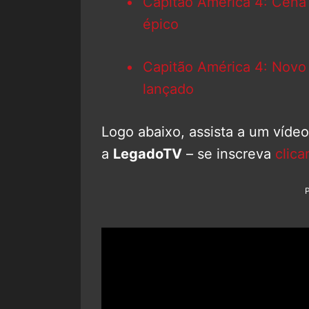
Capitão América 4: Cena
épico
Capitão América 4: Novo t
lançado
Logo abaixo, assista a um víde
a
LegadoTV
– se inscreva
clica