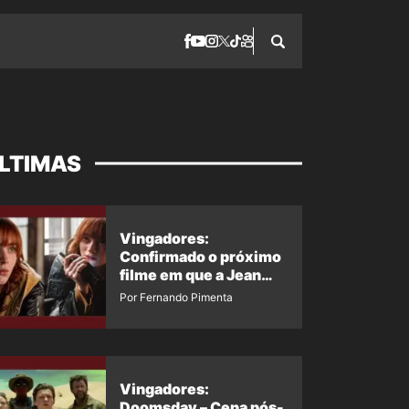
LTIMAS
Vingadores:
Confirmado o próximo
filme em que a Jean
Grey irá aparecer
Por Fernando Pimenta
Vingadores:
Doomsday – Cena pós-