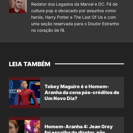
Redator dos Legados da Marvel e DC. Fã de
cultura pop e obcecado por assuntos como
heróis, Harry Potter e The Last Of Us e com
uma seção reservada para o Doutor Estranho
no coração de fã.
LEIA TAMBÉM
Tobey Maguire é o Homem-
Aranha da cena pós-créditos de
Um Novo Dia?
Homem-Aranha 4: Jean Grey
foi escolha do diretor, não