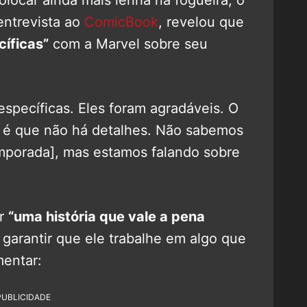
entrevista ao
ComicBook
, revelou que
íficas”
com a Marvel sobre seu
specíficas. Eles foram agradáveis. O
 é que não há detalhes. Não sabemos
mporada], mas estamos falando sobre
ar
“uma história que vale a pena
arantir que ele trabalhe em algo que
mentar:
PUBLICIDADE