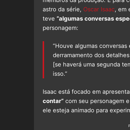
astro da série,
Oscar Isaac
, em 
teve
“algumas conversas espec
personagem:
“Houve algumas conversas e
derramamento dos detalhes
[se haverá uma segunda te
isso.”
Isaac está focado em apresent
contar”
com seu personagem e g
ele esteja animado para experi