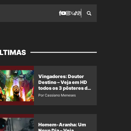
LTIMAS
Vingadores: Doutor
Destino – Veja em HD
todos os 3 pôsteres de
‘Doomsday’ + 1 imagem
Por Cassiano Meneses
oficial com os 26
heróis do filme
Homem-Aranha: Um
Novo Dia – Veja