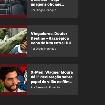
imagens oficiais
descartadas do Hulk
Por Diego Henrique
Cinza no filme
Vingadores: Doutor
Destino – Vaza épica
cena de luta entre Hulk
e o Coisa
Por Diego Henrique
X-Men: Wagner Moura
dá 1ª declaração sobre
papel de vilão no filme
da Marvel
Por Fernando Pimenta