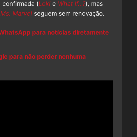
 confirmada (
Loki
e
What If…?
), mas
Ms. Marvel
seguem sem renovação.
 WhatsApp para notícias diretamente
ogle para não perder nenhuma