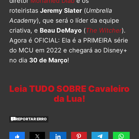
diretor
Mohamed Diab
e os
roteiristas
Jeremy Slater
(
Umbrella
Academy
), que será o líder da equipe
criativa, e
Beau DeMayo
(
The Witcher
).
Agora é OFICIAL: Ela é a PRIMEIRA série
do MCU em 2022 e chegará ao Disney+
no dia
30 de Março
!
Leia TUDO SOBRE Cavaleiro
da Lua!
REPORTAR ERRO