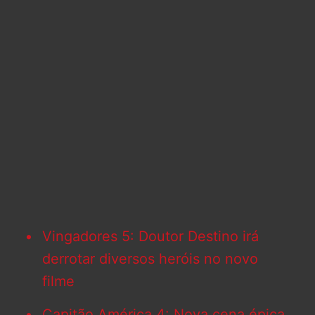
Vingadores 5: Doutor Destino irá
derrotar diversos heróis no novo
film
e
Capitão América 4: Nova cena épica