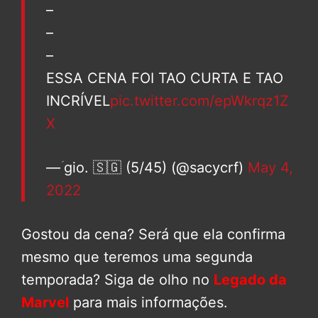
–
–
–
ESSA CENA FOI TAO CURTA E TAO
INCRÍVEL
pic.twitter.com/epWkrqz1Z
X
— ؘgio. 🇸🇬 (5/45) (@sacycrf)
May 4,
2022
Gostou da cena? Será que ela confirma
mesmo que teremos uma segunda
temporada? Siga de olho no
Legado da
Marvel
para mais informações.