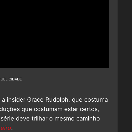
PUBLICIDADE
, a insider Grace Rudolph, que costuma
oduções que costumam estar certos,
série deve trilhar o mesmo caminho
eiro
.