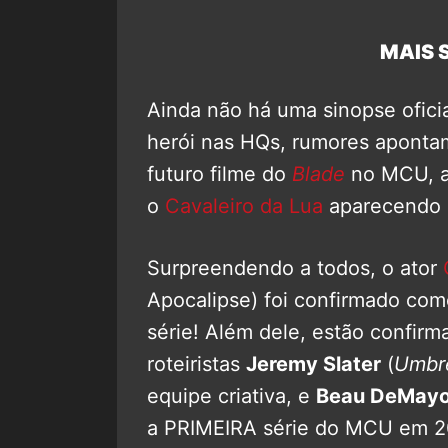
MAIS S
Ainda não há uma sinopse ofici
herói nas HQs, rumores apontam
futuro filme do
Blade
no MCU, a
o
Cavaleiro da Lua
aparecendo e
Surpreendendo a todos, o ator
Apocalipse) foi confirmado com
série! Além dele, estão confirm
roteiristas
Jeremy Slater
(
Umbr
equipe criativa, e
Beau DeMay
a PRIMEIRA série do MCU em 2