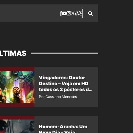
LTIMAS
Vingadores: Doutor
Destino – Veja em HD
todos os 3 pôsteres de
‘Doomsday’ + 1 imagem
Por Cassiano Meneses
oficial com os 26
heróis do filme
Homem-Aranha: Um
Novo Dia – Veja