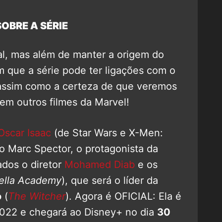
OBRE A SÉRIE
al, mas além de manter a origem do
 que a série pode ter ligações com o
ssim como a certeza de que veremos
m outros filmes da Marvel!
Oscar Isaac
(de Star Wars e X-Men:
o Marc Spector, o protagonista da
ados o diretor
Mohamed Diab
e os
ella Academy
), que será o líder da
o
(
The Witcher
). Agora é OFICIAL: Ela é
022 e chegará ao Disney+ no dia
30