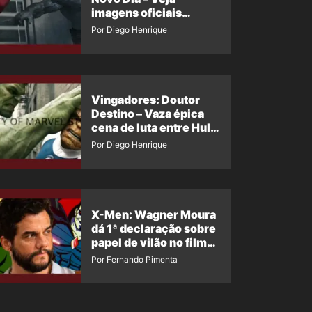
imagens oficiais
descartadas do Hulk
Por Diego Henrique
Cinza no filme
Vingadores: Doutor
Destino – Vaza épica
cena de luta entre Hulk
e o Coisa
Por Diego Henrique
X-Men: Wagner Moura
dá 1ª declaração sobre
papel de vilão no filme
da Marvel
Por Fernando Pimenta