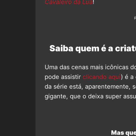
Cavaleiro da Lua
!
Saiba quem é a criat
Uma das cenas mais icônicas do
pode assistir
clicando aqui
) é a
da série está, aparentemente, 
gigante, que o deixa super ass
Mas que