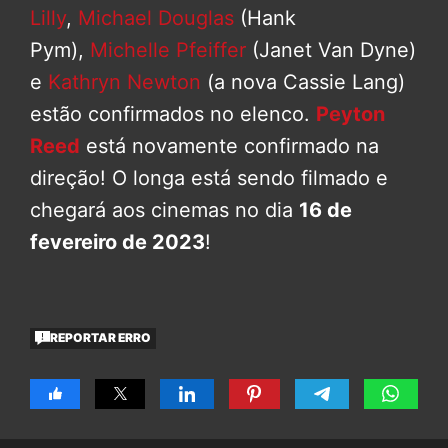
Lilly
,
Michael Douglas
(Hank
Pym),
Michelle Pfeiffer
(Janet Van Dyne)
e
Kathryn Newton
(a nova Cassie Lang)
estão confirmados no elenco.
Peyton
Reed
está novamente confirmado na
direção! O longa está sendo filmado e
chegará aos cinemas no dia
16 de
fevereiro de 2023
!
REPORTAR ERRO