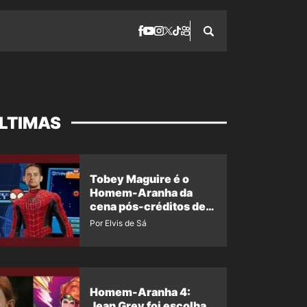
LTIMAS
Tobey Maguire é o
Homem-Aranha da
cena pós-créditos de
Um Novo Dia?
Por Elvis de Sá
Homem-Aranha 4:
Jean Grey foi escolha