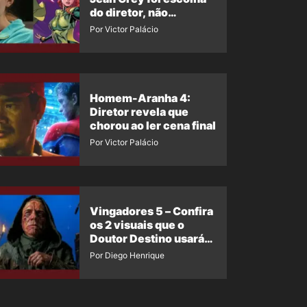
do diretor, não
imposição da Marvel
Por Victor Palácio
Homem-Aranha 4:
Diretor revela que
chorou ao ler cena final
Por Victor Palácio
Vingadores 5 – Confira
os 2 visuais que o
Doutor Destino usará
no filme
Por Diego Henrique