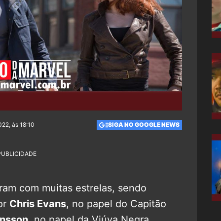
022, às 18:10
SIGA NO GOOGLE NEWS
PUBLICIDADE
ram com muitas estrelas, sendo
or
Chris Evans
, no papel do Capitão
ansson
, no papel da Viúva Negra.