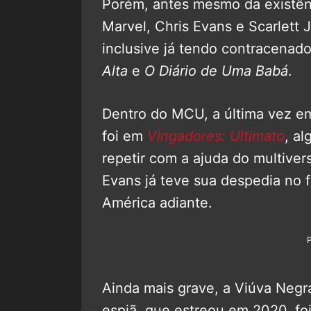
Porém, antes mesmo da existên
Marvel, Chris Evans e Scarlett
inclusive já tendo contracenad
Alta
e
O Diário de Uma Babá
.
Dentro do MCU, a última vez em
foi em
Vingadores: Ultimato
, al
repetir com a ajuda do multiver
Evans já teve sua despedia no 
América adiante.
Ainda mais grave, a Viúva Neg
espiã, que estreou em 2020, fo