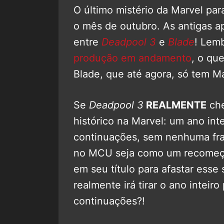
O último mistério da Marvel pa
o mês de outubro. As antigas a
entre
Deadpool 3
e
Blade
! Lem
produção em andamento
, o qu
Blade, que até agora, só tem Ma
Se
Deadpool 3
REALMENTE
che
histórico na Marvel: um ano int
continuações, sem nenhuma fra
no MCU seja como um recomeço
em seu título para afastar esse
realmente irá tirar o ano inteir
continuações?!