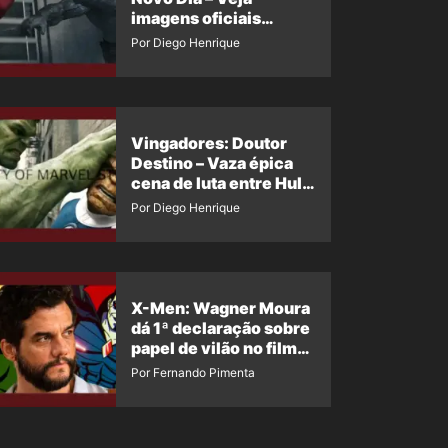
imagens oficiais
descartadas do Hulk
Por Diego Henrique
Cinza no filme
Vingadores: Doutor
Destino – Vaza épica
cena de luta entre Hulk
e o Coisa
Por Diego Henrique
X-Men: Wagner Moura
dá 1ª declaração sobre
papel de vilão no filme
da Marvel
Por Fernando Pimenta