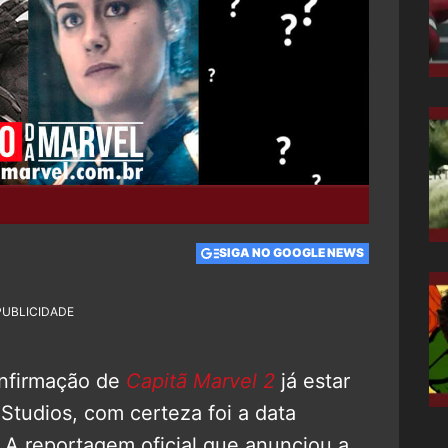
SIGA NO GOOGLE NEWS
PUBLICIDADE
onfirmação de
Capitã Marvel 2
já estar
tudios, com certeza foi a data
 A reportagem oficial que anunciou a