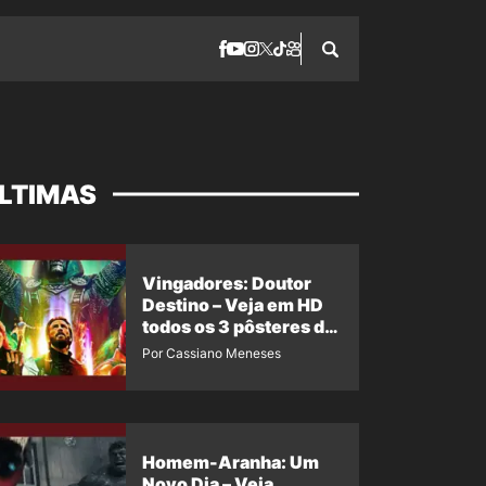
LTIMAS
Vingadores: Doutor
Destino – Veja em HD
todos os 3 pôsteres de
‘Doomsday’ + 1 imagem
Por Cassiano Meneses
oficial com os 26
heróis do filme
Homem-Aranha: Um
Novo Dia – Veja