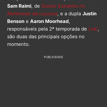
Sam Raimi
, de
Doutor Estranho no
Multiverso da Loucura
, e a dupla
Justin
Benson
e
Aaron Moorhead
,
responsáveis pela 2ª temporada de
Loki
,
são duas das principais opções no
momento.
PUBLICIDADE