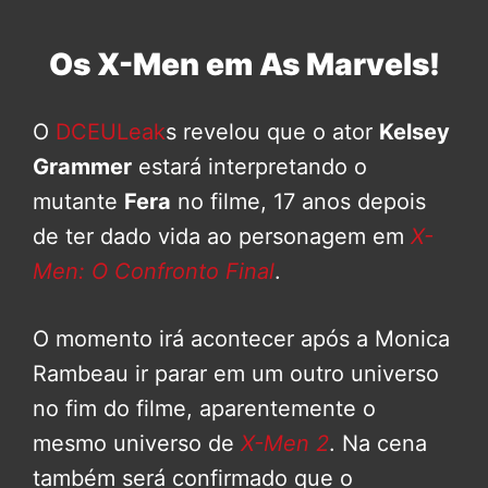
Os X-Men em As Marvels!
O
DCEULeak
s revelou que o ator
Kelsey
Grammer
estará interpretando o
mutante
Fera
no filme, 17 anos depois
de ter dado vida ao personagem em
X-
Men: O Confronto Final
.
O momento irá acontecer após a Monica
Rambeau ir parar em um outro universo
no fim do filme, aparentemente o
mesmo universo de
X-Men 2
. Na cena
também será confirmado que o