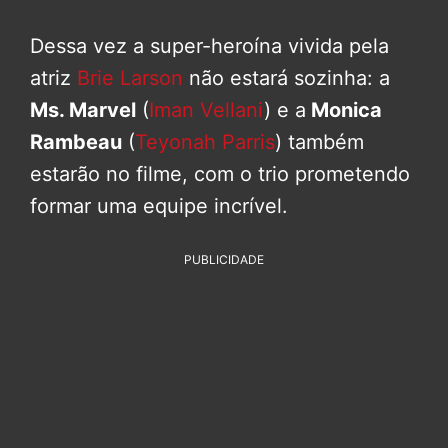
Dessa vez a super-heroína vivida pela
atriz
Brie Larson
não estará sozinha: a
Ms. Marvel
(
Iman Vellani
) e a
Monica
Rambeau
(
Teyonah Parris
) também
estarão no filme, com o trio prometendo
formar uma equipe incrível.
PUBLICIDADE