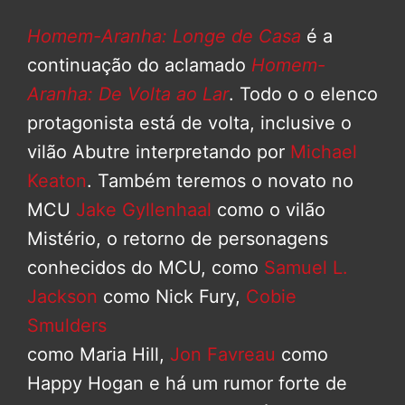
Homem-Aranha: Longe de Casa
é a
continuação do aclamado
Homem-
Aranha: De Volta ao Lar
. Todo o o elenco
protagonista está de volta, inclusive o
vilão Abutre interpretando por
Michael
Keaton
. Também teremos o novato no
MCU
Jake Gyllenhaal
como o vilão
Mistério, o retorno de personagens
conhecidos do MCU, como
Samuel L.
Jackson
como Nick Fury,
Cobie
Smulders
como Maria Hill,
Jon Favreau
como
Happy Hogan e há um rumor forte de