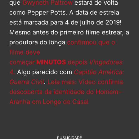
que
Gwyneth Paltrow
estará de volta
como Pepper Potts. A data de estreia
está marcada para 4 de julho de 2019!
Mesmo antes do primeiro filme estrear, a
produtora do longa
confirmou que o
filme deve
começar
MINUTOS
depois
Vingadores
4
.
Algo parecido com
Capitão América:
Guerra Civil
.
Leia mais: Vídeo confirma
descoberta da identidade do Homem-
Aranha em Longe de Casa!
PUBLICIDADE