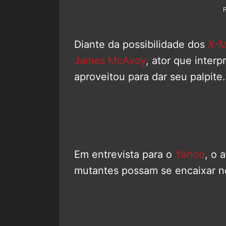
Diante da possibilidade dos
X-
James McAvoy
, ator que inter
aproveitou para dar seu palpite.
Em entrevista para o
Yahoo
, o 
mutantes possam se encaixar no