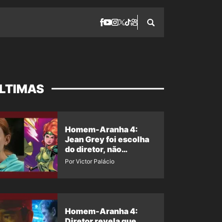
LTIMAS
Homem-Aranha 4:
Jean Grey foi escolha
do diretor, não
imposição da Marvel
Por Victor Palácio
Homem-Aranha 4:
Diretor revela que