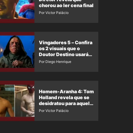
chorou ao ler cena final
Por Victor Palácio
Vingadores 5 – Confira
os 2 visuais que o
Doutor Destino usará
no filme
Por Diego Henrique
Homem-Aranha 4: Tom
Holland revela que se
desidratou para aquela
cena
Por Victor Palácio