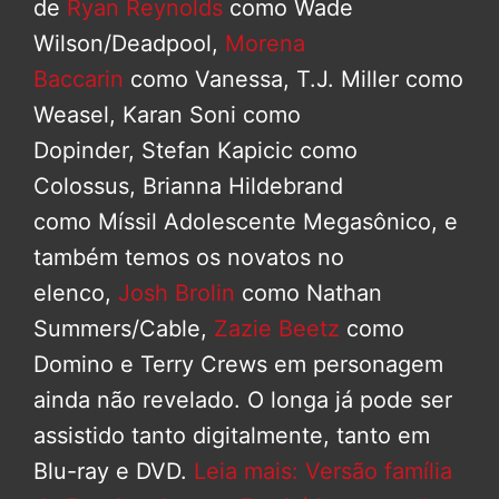
de
Ryan Reynolds
como Wade
Wilson/Deadpool,
Morena
Baccarin
como Vanessa, T.J. Miller como
Weasel, Karan Soni como
Dopinder, Stefan Kapicic como
Colossus, Brianna Hildebrand
como Míssil Adolescente Megasônico, e
também temos os novatos no
elenco,
Josh Brolin
como Nathan
Summers/Cable,
Zazie Beetz
como
Domino e Terry Crews em personagem
ainda não revelado. O longa já pode ser
assistido tanto digitalmente, tanto em
Blu-ray e DVD.
Leia mais: Versão família