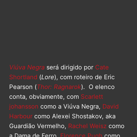
Viúva Negra
será dirigido por
Cate
Shortland
(
Lore
), com roteiro de Eric
Pearson (
Thor: Ragnarok
). O elenco
conta, obviamente, com
Scarlett
johansson
como a Viúva Negra,
David
Harbour
como Alexei Shostakov, aka
Guardião Vermelho,
Rachel Weisz
como
a Dama de Ferro,
Florence Pugh
como