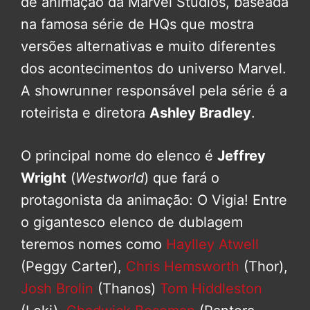
de animação da Marvel Studios, baseada
na famosa série de HQs que mostra
versões alternativas e muito diferentes
dos acontecimentos do universo Marvel.
A showrunner responsável pela série é a
roteirista e diretora
Ashley Bradley
.
O principal nome do elenco é
Jeffrey
Wright
(
Westworld
) que fará o
protagonista da animação: O Vigia! Entre
o gigantesco elenco de dublagem
teremos nomes como
Haylley Atwell
(Peggy Carter),
Chris Hemsworth
(Thor),
Josh Brolin
(Thanos)
Tom Hiddleston