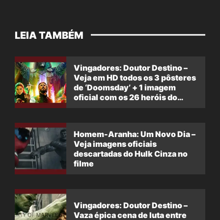
LEIA TAMBÉM
Vingadores: Doutor Destino –
Veja em HD todos os 3 pôsteres
de ‘Doomsday’ + 1 imagem
oficial com os 26 heróis do
filme
Homem-Aranha: Um Novo Dia –
Veja imagens oficiais
descartadas do Hulk Cinza no
filme
Vingadores: Doutor Destino –
Vaza épica cena de luta entre