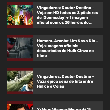
Vingadores: Doutor Destino –
Veja em HD todos os 3 pôsteres
de ‘Doomsday’ + 1 imagem
oficial com os 26 heróis do
filme
Homem-Aranha: Um Novo Dia –
Veja imagens oficiais
descartadas do Hulk Cinza no
filme
Vingadores: Doutor Destino –
Vaza épica cena de luta entre
Hulk e o Coisa
X-Men: Wagner Moura dá 1ª