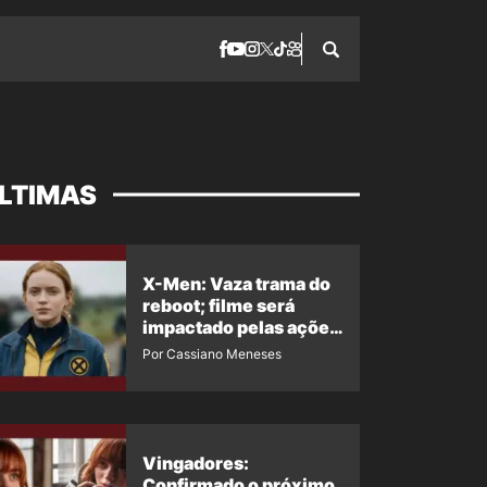
LTIMAS
X-Men: Vaza trama do
reboot; filme será
impactado pelas ações
de Jean Grey em
Por Cassiano Meneses
Homem-Aranha 4
Vingadores:
Confirmado o próximo