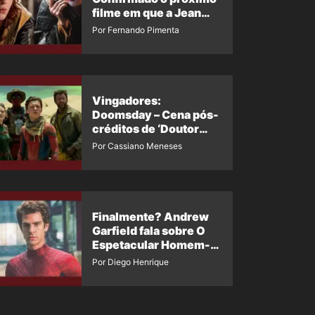
filme em que a Jean
Grey irá aparecer
Por Fernando Pimenta
Vingadores:
Doomsday – Cena pós-
créditos de ‘Doutor
Destino’ é revelada
Por Cassiano Meneses
Finalmente? Andrew
Garfield fala sobre O
Espetacular Homem-
Aranha 3
Por Diego Henrique