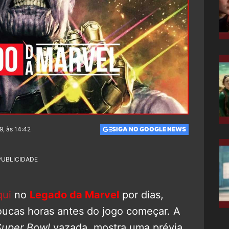
9, às 14:42
SIGA NO GOOGLE NEWS
PUBLICIDADE
qui
no
Legado da Marvel
por dias,
oucas horas antes do jogo começar. A
Super Bowl
vazada, mostra uma prévia