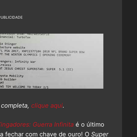
PUBLICIDADE
a completa,
clique aqui
.
ingadores: Guerra Infinita
é o último
pra fechar com chave de ouro! O
Super