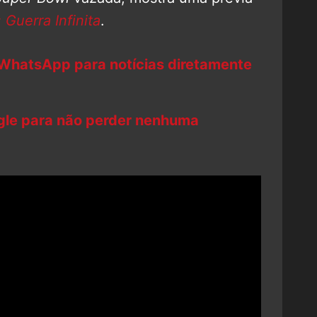
 Guerra Infinita
.
 WhatsApp para notícias diretamente
ogle para não perder nenhuma