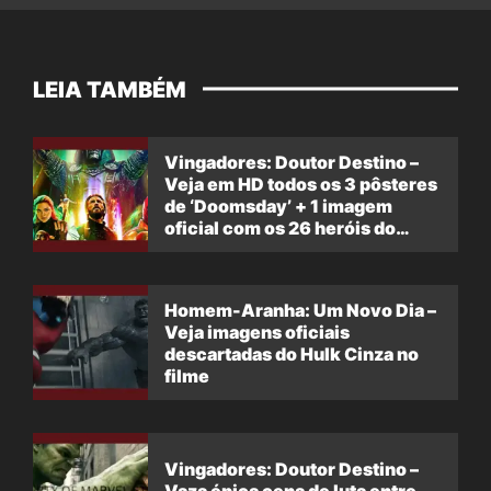
LEIA TAMBÉM
Vingadores: Doutor Destino –
Veja em HD todos os 3 pôsteres
de ‘Doomsday’ + 1 imagem
oficial com os 26 heróis do
filme
Homem-Aranha: Um Novo Dia –
Veja imagens oficiais
descartadas do Hulk Cinza no
filme
Vingadores: Doutor Destino –
Vaza épica cena de luta entre