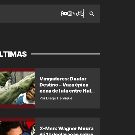
LTIMAS
Vingadores: Doutor
Destino – Vaza épica
cena de luta entre Hulk
e o Coisa
Por Diego Henrique
X-Men: Wagner Moura
dá 1ª declaração sobre