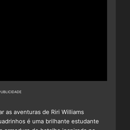
PUBLICIDADE
 as aventuras de Riri Williams
uadrinhos é uma brilhante estudante