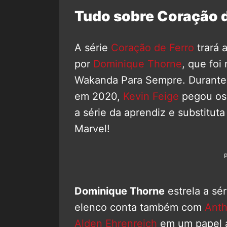
Tudo sobre Coração d
A série
Coração de Ferro
trará 
por
Dominique Thorne
, que foi
Wakanda Para Sempre. Durante 
em 2020,
Kevin Feige
pegou os 
a série da aprendiz e substitu
Marvel!
Dominique Thorne
estrela a sér
elenco conta também com
Ant
Alden Ehrenreich
em um papel a