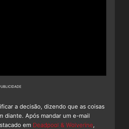
PUBLICIDADE
ificar a decisão, dizendo que as coisas
 diante. Após mandar um e-mail
estacado em
Deadpool & Wolverine
,