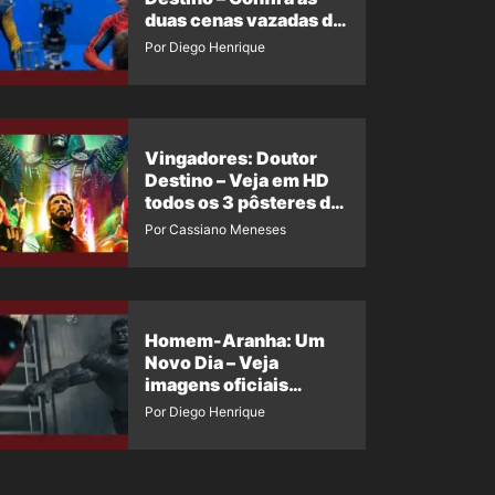
duas cenas vazadas do
Wolverine e o Homem-
Por Diego Henrique
Aranha de Maguire
Vingadores: Doutor
Destino – Veja em HD
todos os 3 pôsteres de
‘Doomsday’ + 1 imagem
Por Cassiano Meneses
oficial com os 26
heróis do filme
Homem-Aranha: Um
Novo Dia – Veja
imagens oficiais
descartadas do Hulk
Por Diego Henrique
Cinza no filme