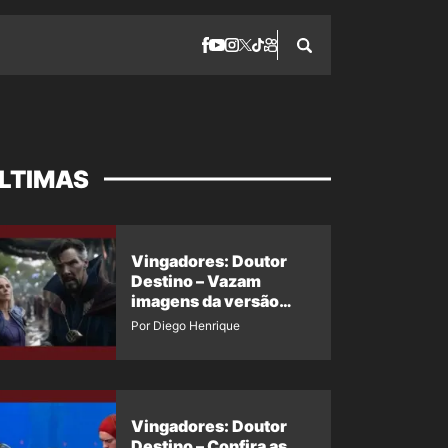
LTIMAS
Vingadores: Doutor
Destino – Vazam
imagens da versão
maligna do Doutor
Por Diego Henrique
Estranho
Vingadores: Doutor
Destino – Confira as