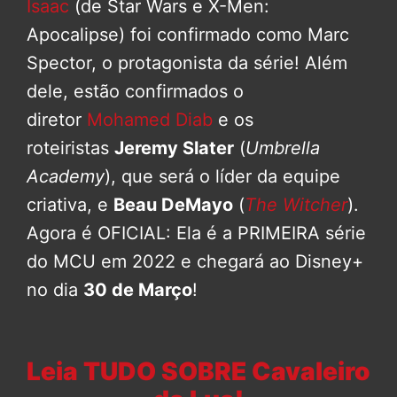
Isaac
(de Star Wars e X-Men:
Apocalipse) foi confirmado como Marc
Spector, o protagonista da série! Além
dele, estão confirmados o
diretor
Mohamed Diab
e os
roteiristas
Jeremy Slater
(
Umbrella
Academy
), que será o líder da equipe
criativa, e
Beau DeMayo
(
The Witcher
).
Agora é OFICIAL: Ela é a PRIMEIRA série
do MCU em 2022 e chegará ao Disney+
no dia
30 de Março
!
Leia TUDO SOBRE Cavaleiro