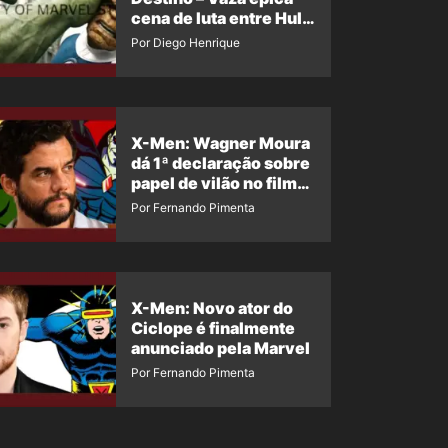
cena de luta entre Hulk
e o Coisa
Por Diego Henrique
X-Men: Wagner Moura
dá 1ª declaração sobre
papel de vilão no filme
da Marvel
Por Fernando Pimenta
X-Men: Novo ator do
Ciclope é finalmente
anunciado pela Marvel
Por Fernando Pimenta