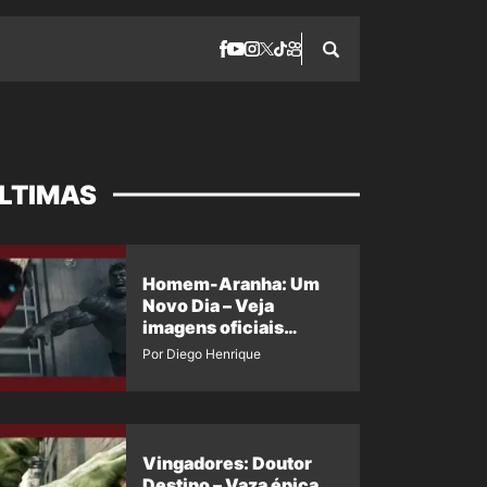
LTIMAS
Homem-Aranha: Um
Novo Dia – Veja
imagens oficiais
descartadas do Hulk
Por Diego Henrique
Cinza no filme
Vingadores: Doutor
Destino – Vaza épica