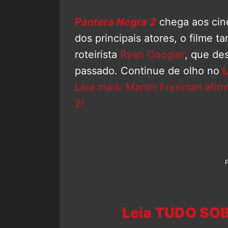
Pantera Negra 2
chega aos ci
dos principais atores, o filme 
roteirista
Ryan Coogler
, que de
passado. Continue de olho no
L
Leia mais: Martin Freeman afirm
2!
Leia TUDO SOB