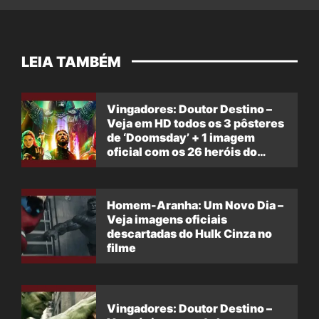
LEIA TAMBÉM
Vingadores: Doutor Destino –
Veja em HD todos os 3 pôsteres
de ‘Doomsday’ + 1 imagem
oficial com os 26 heróis do
filme
Homem-Aranha: Um Novo Dia –
Veja imagens oficiais
descartadas do Hulk Cinza no
filme
Vingadores: Doutor Destino –