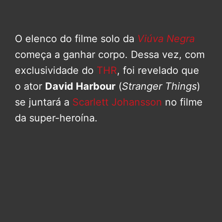
O elenco do filme solo da
Viúva Negra
começa a ganhar corpo. Dessa vez, com
exclusividade do
THR
, foi revelado que
o ator
David Harbour
(
Stranger Things
)
se juntará a
Scarlett Johansson
no filme
da super-heroína.