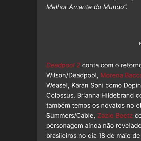
Melhor Amante do Mundo”.
Deadpool 2
conta com o retorn
Wilson/Deadpool,
Morena Bacca
Weasel, Karan Soni como Dopin
Colossus, Brianna Hildebrand 
também temos os novatos no e
Summers/Cable,
Zazie Beetz
co
personagem ainda não revelado
brasileiros no dia 18 de maio d