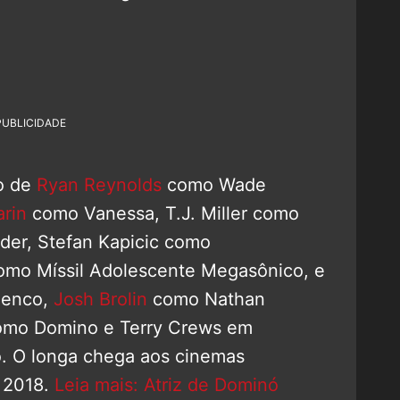
PUBLICIDADE
o de
Ryan Reynolds
como Wade
rin
como Vanessa, T.J. Miller como
der, Stefan Kapicic como
como Míssil Adolescente Megasônico, e
lenco,
Josh Brolin
como Nathan
mo Domino e Terry Crews em
. O longa chega aos cinemas
e 2018.
Leia mais: Atriz de Dominó