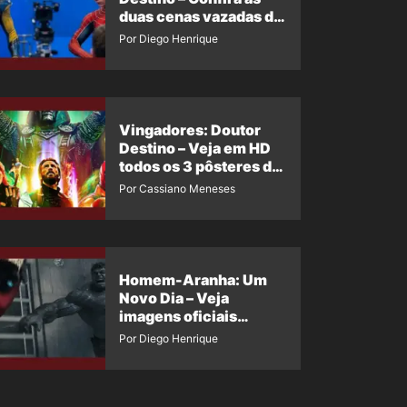
duas cenas vazadas do
Wolverine e o Homem-
Por Diego Henrique
Aranha de Maguire
Vingadores: Doutor
Destino – Veja em HD
todos os 3 pôsteres de
‘Doomsday’ + 1 imagem
Por Cassiano Meneses
oficial com os 26
heróis do filme
Homem-Aranha: Um
Novo Dia – Veja
imagens oficiais
descartadas do Hulk
Por Diego Henrique
Cinza no filme