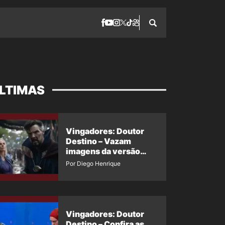
LTIMAS
Vingadores: Doutor
Destino – Vazam
imagens da versão
maligna do Doutor
Por Diego Henrique
Estranho
Vingadores: Doutor
Destino – Confira as