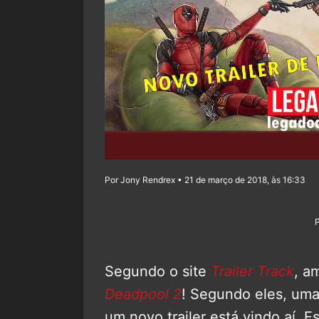
Por Jony Rendrex • 21 de março de 2018, às 16:33
Segundo o site
Trailer Track
, a
Deadpool 2
! Segundo eles, uma
um novo trailer está vindo aí. 