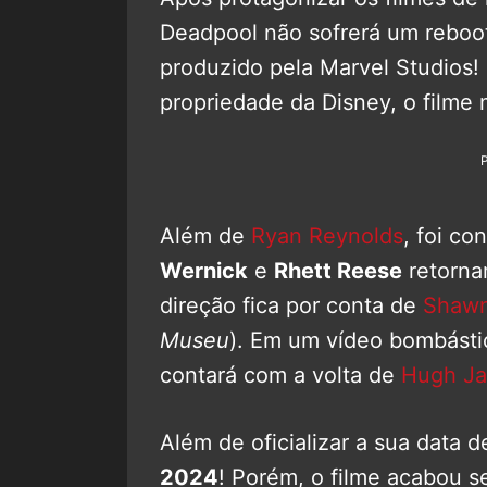
Deadpool não sofrerá um reboot 
produzido pela Marvel Studios
propriedade da Disney, o filme
Além de
Ryan Reynolds
, foi co
Wernick
e
Rhett Reese
retorna
direção fica por conta de
Shawn
Museu
). Em um vídeo bombást
contará com a volta de
Hugh J
Além de oficializar a sua data d
2024
! Porém, o filme acabou 