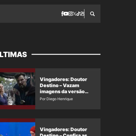
LTIMAS
Vingadores: Doutor
Destino – Vazam
imagens da versão
maligna do Doutor
Por Diego Henrique
Estranho
Vingadores: Doutor
Destino – Confira as