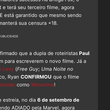
e terá seu terceiro filme, agora
! E está garantido que mesmo sendo
 manterá sua censura +18.
PUBLICIDADE
nfirmado que a dupla de roteiristas
Paul
m para escreverem o novo filme. Já a
 Levy
(
Free Guy
;
Uma Noite no
ico, Ryan
CONFIRMOU
que o filme
ackman
como
Wolverine
!
e estreia, no dia
6 de setembro de
sendo ADIADO pela Marvel, agora