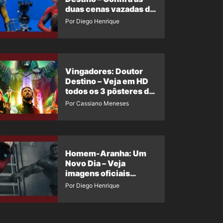
duas cenas vazadas do
Wolverine e o Homem-
Por Diego Henrique
Aranha de Maguire
Vingadores: Doutor
Destino – Veja em HD
todos os 3 pôsteres de
‘Doomsday’ + 1 imagem
Por Cassiano Meneses
oficial com os 26
heróis do filme
Homem-Aranha: Um
Novo Dia – Veja
imagens oficiais
descartadas do Hulk
Por Diego Henrique
Cinza no filme