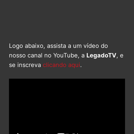
Logo abaixo, assista a um vídeo do
nosso canal no YouTube, a
LegadoTV
, e
se inscreva
clicando aqui
.