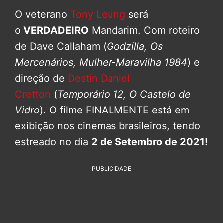
O veterano
Tony Leung
será
o
VERDADEIRO
Mandarim. Com roteiro
de Dave Callaham (
Godzilla, Os
Mercenários, Mulher-Maravilha 1984
) e
direção de
Destin Daniel
Cretton
(
Temporário 12, O Castelo de
Vidro
). O filme FINALMENTE está em
exibição nos cinemas brasileiros, tendo
estreado no dia
2 de Setembro de 2021!
PUBLICIDADE