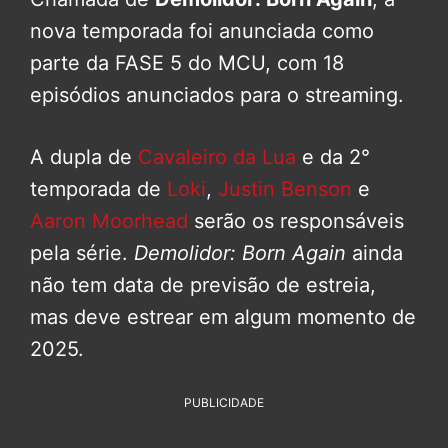
nova temporada foi anunciada como
parte da FASE 5 do MCU, com 18
episódios anunciados para o streaming.
A dupla de
Cavaleiro da Lua
e da 2°
temporada de
Loki
,
Justin Benson
e
Aaron Moorhead
serão os responsáveis
pela série.
Demolidor: Born Again
ainda
não tem data de previsão de estreia,
mas deve estrear em algum momento de
2025.
PUBLICIDADE