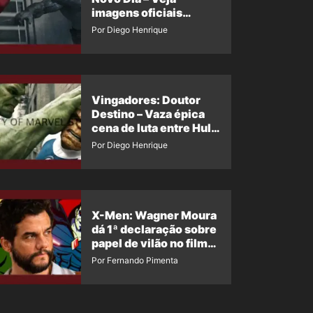
imagens oficiais
descartadas do Hulk
Por Diego Henrique
Cinza no filme
Vingadores: Doutor
Destino – Vaza épica
cena de luta entre Hulk
e o Coisa
Por Diego Henrique
X-Men: Wagner Moura
dá 1ª declaração sobre
papel de vilão no filme
da Marvel
Por Fernando Pimenta