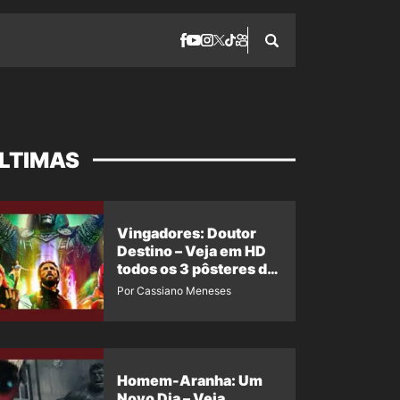
LTIMAS
Vingadores: Doutor
Destino – Veja em HD
todos os 3 pôsteres de
‘Doomsday’ + 1 imagem
Por Cassiano Meneses
oficial com os 26
heróis do filme
Homem-Aranha: Um
Novo Dia – Veja