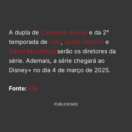
A dupla de
Cavaleiro da Lua
e da 2°
temporada de
Loki
,
Justin Benson
e
Aaron Moorhead
serão os diretores da
série. Ademais, a série chegará ao
Disney+ no dia 4 de março de 2025.
Fonte:
EW
PUBLICIDADE