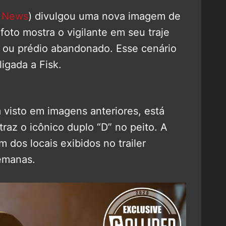
 News
) divulgou uma nova imagem de
oto mostra o vigilante em seu traje
o ou prédio abandonado. Esse cenário
igada a Fisk.
 visto em imagens anteriores, está
raz o icônico duplo “D” no peito. A
m dos locais exibidos no trailer
emanas.