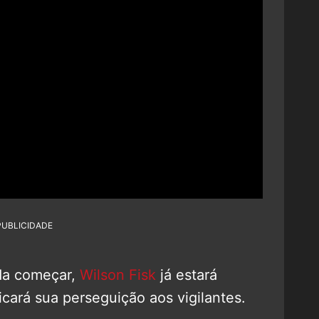
PUBLICIDADE
da começar,
Wilson Fisk
já estará
icará sua perseguição aos vigilantes.