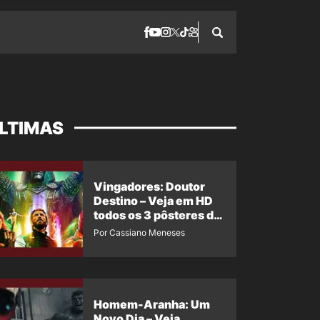
LTIMAS
Vingadores: Doutor
Destino – Veja em HD
todos os 3 pôsteres de
‘Doomsday’ + 1 imagem
Por Cassiano Meneses
oficial com os 26
heróis do filme
Homem-Aranha: Um
Novo Dia – Veja