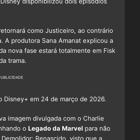
isney disponibilizou dois episódios
etornará como Justiceiro, ao contrário
a. A produtora Sana Amanat explicou a
 da nova fase estará totalmente em Fisk
da trama.
PUBLICIDADE
o Disney+ em 24 de março de 2026.
va imagem divulgada com o Charlie
anhando o
Legado da Marvel
para não
Demolidor: Renascido, visto que a