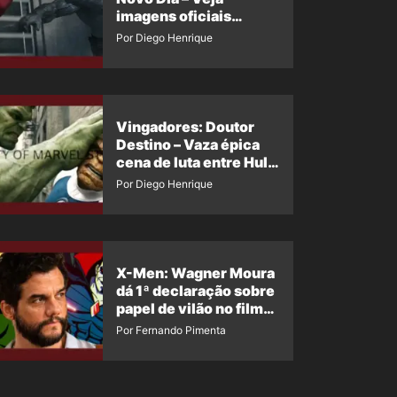
imagens oficiais
descartadas do Hulk
Por Diego Henrique
Cinza no filme
Vingadores: Doutor
Destino – Vaza épica
cena de luta entre Hulk
e o Coisa
Por Diego Henrique
X-Men: Wagner Moura
dá 1ª declaração sobre
papel de vilão no filme
da Marvel
Por Fernando Pimenta