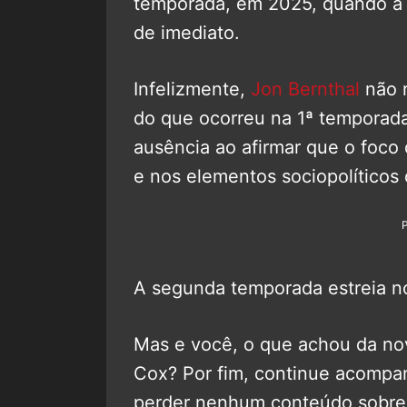
temporada, em 2025, quando a D
de imediato.
Infelizmente,
Jon Bernthal
não r
do que ocorreu na 1ª temporad
ausência ao afirmar que o foco
e nos elementos sociopolíticos 
A segunda temporada estreia n
Mas e você, o que achou da no
Cox? Por fim, continue acomp
perder nenhum conteúdo sobre 