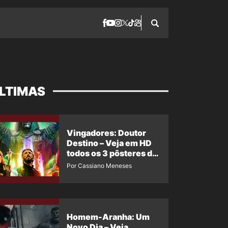
LTIMAS
Vingadores: Doutor
Destino – Veja em HD
todos os 3 pôsteres de
‘Doomsday’ + 1 imagem
Por Cassiano Meneses
oficial com os 26
heróis do filme
Homem-Aranha: Um
Novo Dia – Veja