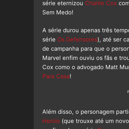
série eternizou
Charlie Cox
como
Sem Medo!
A série durou apenas três temp
série
Os Defensores
), até ser 
de campanha para que o perso
Marvel enfim ouviu os fãs e tro
Cox como o advogado Matt M
Para Casa
!
Além disso, o personagem part
Heróis
(que trouxe até um novo t