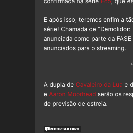
confirmada na série
Eco
, que e
E após isso, teremos enfim a t
série! Chamada de “Demolidor: 
anunciada como parte da FASE
anunciados para o streaming.
A dupla de
Cavaleiro da Lua
e d
e
Aaron Moorhead
serão os res
de previsão de estreia.
REPORTAR ERRO