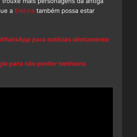
n
trouxe mais personagens da antiga
que a
Elektra
também possa estar
 WhatsApp para notícias diretamente
ogle para não perder nenhuma