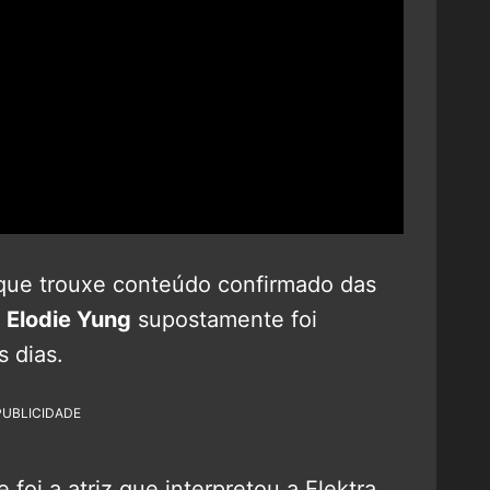
que trouxe conteúdo confirmado das
z
Elodie Yung
supostamente foi
s dias.
PUBLICIDADE
foi a atriz que interpretou a Elektra