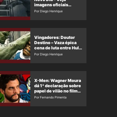
imagens oficiais
descartadas do Hulk
Por Diego Henrique
Cinza no filme
Vingadores: Doutor
Destino – Vaza épica
cena de luta entre Hulk
e o Coisa
Por Diego Henrique
X-Men: Wagner Moura
dá 1ª declaração sobre
papel de vilão no filme
da Marvel
Por Fernando Pimenta