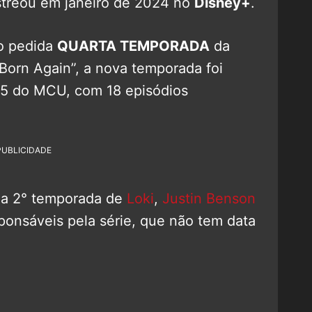
streou em janeiro de 2024 no
Disney+
.
ão pedida
QUARTA TEMPORADA
da
Born Again”, a nova temporada foi
 5 do MCU, com 18 episódios
PUBLICIDADE
a 2° temporada de
Loki
,
Justin Benson
ponsáveis pela série, que não tem data