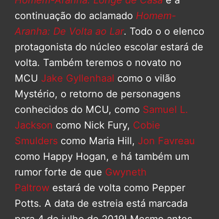
continuação do aclamado
Homem-
Aranha: De Volta ao Lar
. Todo o o elenco
protagonista do núcleo escolar estará de
volta. Também teremos o novato no
MCU
Jake Gyllenhaal
como o vilão
Mystério, o retorno de personagens
conhecidos do MCU, como
Samuel L.
Jackson
como Nick Fury,
Cobie
Smulders
como Maria Hill,
Jon Favreau
como Happy Hogan, e há também um
rumor forte de que
Gwyneth
Paltrow
estará de volta como Pepper
Potts. A data de estreia está marcada
para 4 de julho de 2019! Mesmo antes