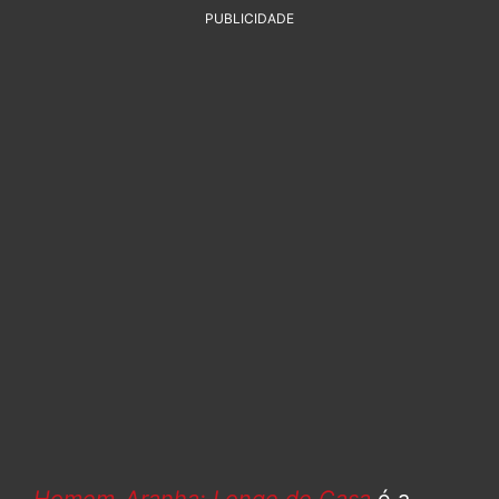
PUBLICIDADE
Homem-Aranha: Longe de Casa
é a