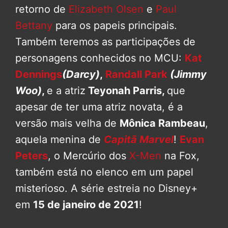
retorno de
Elizabeth Olsen
e
Paul
Bettany
para os papeis principais.
Também teremos as participações de
personagens conhecidos no MCU:
Kat
Dennings
(Darcy)
,
Randall Park
(Jimmy
Woo)
,
e a atriz
Teyonah Parris,
que
apesar de ter uma atriz novata, é a
versão mais velha de
Mônica Rambeau
,
aquela menina de
Capitã Marvel
!
Evan
Peters
, o Mercúrio dos
X-Men
na Fox,
também está no elenco em um papel
misterioso. A série estreia no Disney+
em
15 de janeiro de 2021
!