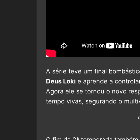
A série teve um final bombásti
Deus Loki
e aprende a controlar
Agora ele se tornou o novo res
tempo vivas, segurando o multi
O fim da 2ª temporada também 