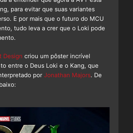
g, para evitar que suas variantes
rso. E por mais que o futuro do MCU
nto, tudo leva a crer que o Loki pode
mento.
t Design
criou um pôster incrível
nto entre o Deus Loki e o Kang, que
nterpretado por
Jonathan Majors
. De
baixo: