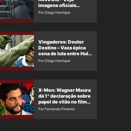
imagens oficiais
descartadas do Hulk
Por Diego Henrique
Cinza no filme
Vingadores: Doutor
Destino – Vaza épica
cena de luta entre Hulk
e o Coisa
Por Diego Henrique
X-Men: Wagner Moura
dá 1ª declaração sobre
papel de vilão no filme
da Marvel
Por Fernando Pimenta