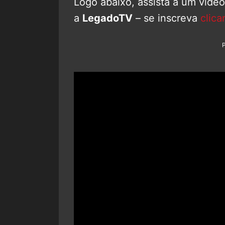
Logo abaixo, assista a um víde
a
LegadoTV
– se inscreva
clica