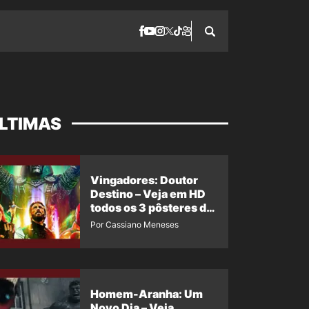
LTIMAS
Vingadores: Doutor
Destino – Veja em HD
todos os 3 pôsteres de
‘Doomsday’ + 1 imagem
Por Cassiano Meneses
oficial com os 26
heróis do filme
Homem-Aranha: Um
Novo Dia – Veja