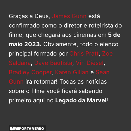
Graças a Deus,
James Gunn
está
confirmado como o diretor e roteirista do
filme, que chegará aos cinemas em
5 de
maio
2023.
Obviamente, todo o elenco
principal formado por
Chris Pratt
,
Zoe
Saldana
,
Dave Bautista
,
Vin Diesel
,
Bradley Cooper
,
Karen Gillan
e
Sean
Gunn
irá retornar! Todas as notícias
sobre o filme você ficará sabendo
primeiro aqui no
Legado da Marvel
!
REPORTAR ERRO