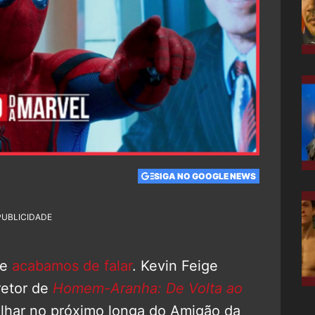
SIGA NO GOOGLE NEWS
PUBLICIDADE
ue
acabamos de falar
. Kevin Feige
retor de
Homem-Aranha: De Volta ao
alhar no próximo longa do Amigão da