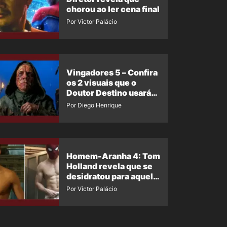
chorou ao ler cena final
Por Victor Palácio
Vingadores 5 – Confira
os 2 visuais que o
Doutor Destino usará
no filme
Por Diego Henrique
Homem-Aranha 4: Tom
Holland revela que se
desidratou para aquela
cena
Por Victor Palácio