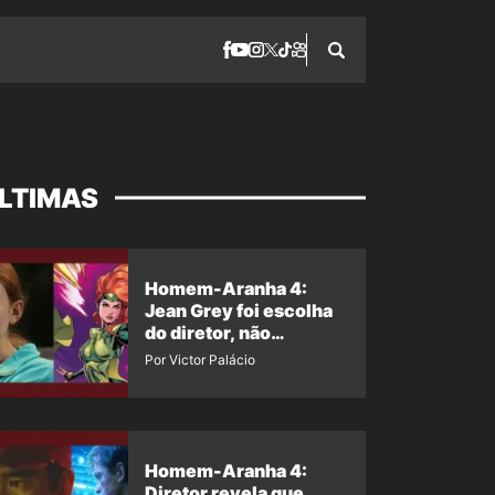
LTIMAS
Homem-Aranha 4:
Jean Grey foi escolha
do diretor, não
imposição da Marvel
Por Victor Palácio
Homem-Aranha 4:
Diretor revela que