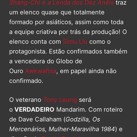
Shang-Chi e a Lenda dos Dez Anéis
traz
um elenco quase que totalmente
formado por asiáticos, assim como toda
a equipe criativa por trás da produção! O
elenco conta com
Simu Liu
como o
protagonista. Estão confirmados também
a vencedora do Globo de
Ouro
Awkwafina
, em papel ainda não
confirmado.
O veterano
Tony Leung
será
o
VERDADEIRO
Mandarim. Com roteiro
de Dave Callaham (
Godzilla, Os
Mercenários, Mulher-Maravilha 1984
) e