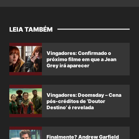
LEIA TAMBÉM
Vingadores: Confirmado o
próximo filme em que a Jean
Grey irá aparecer
Vingadores: Doomsday – Cena
pós-créditos de ‘Doutor
Destino’ é revelada
Finalmente? Andrew Garfield